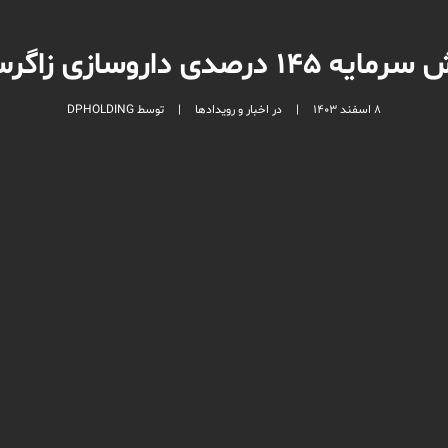
اروسازی زاگرس فارمدپارس
8 اسفند 1403
|
در
اخبار و رویدادها
|
توسط
DPHOLDING