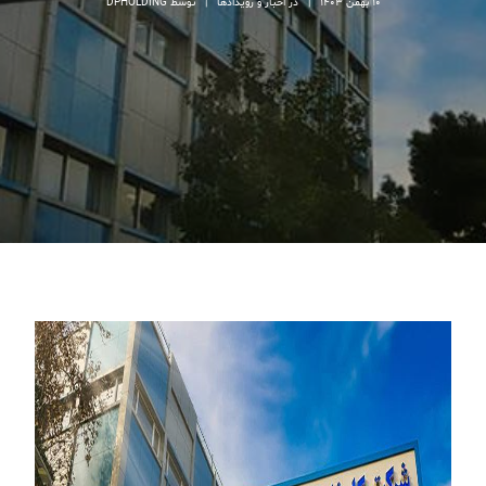
10 بهمن 1403
|
در
اخبار و رویدادها
|
توسط
DPHOLDING